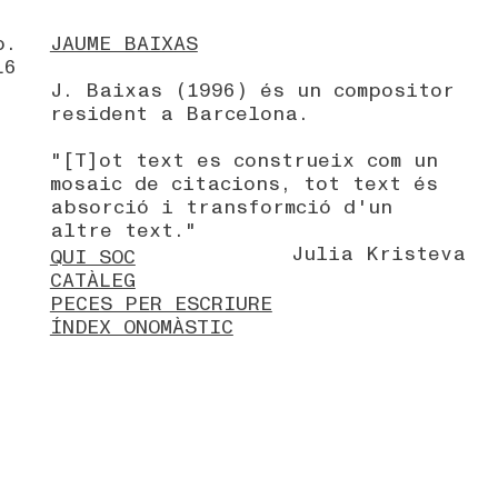
p.
JAUME BAIXAS
16
J. Baixas (1996) és un compositor
resident a Barcelona.
"[T]ot text es construeix com un
mosaic de citacions, tot text és
absorció i transformció d'un
altre text."
Julia Kristeva
QUI SOC
CATÀLEG
PECES PER ESCRIURE
ÍNDEX ONOMÀSTIC